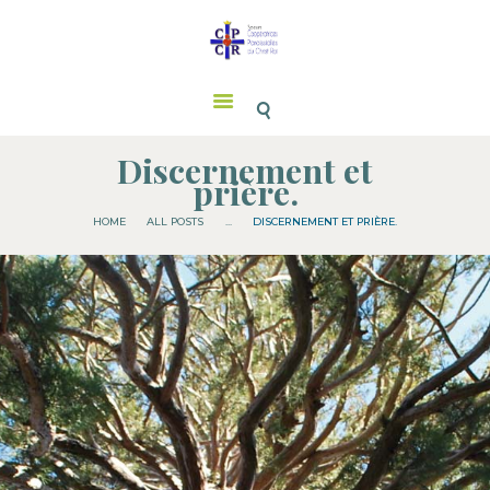
Soeurs CPCR
RETRAITE SPI. DE ST
IGNACE
Discernement et
prière.
SOEURS CPCR
SAINT JOSEPH
HOME
ALL POSTS
...
DISCERNEMENT ET PRIÈRE.
MESSES
NOUS SOUTENIR
NOS CONTACTS
FRATERNITÉS