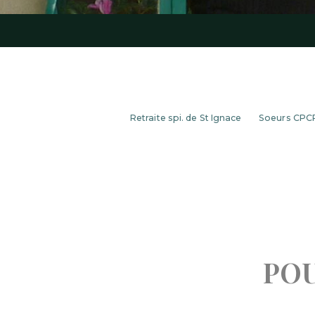
Retraite spi. de St Ignace
Soeurs CPC
POU