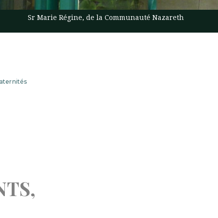
Sr Marie Régine, de la Communauté Nazareth
aternités
NTS,