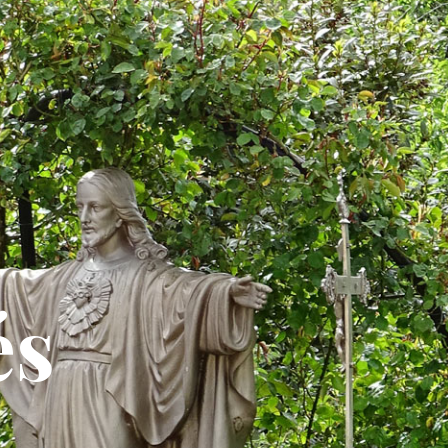
RETRAITE SPI. DE
Soeurs CPCR
ST IGNACE
SOEURS CPCR
SAINT JOSEPH
MESSES
NOUS SOUTENIR
és
NOS CONTACTS
FRATERNITÉS