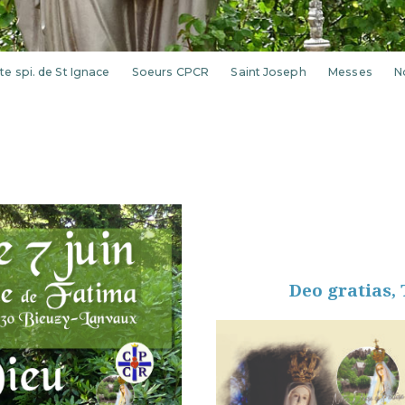
te spi. de St Ignace
Soeurs CPCR
Saint Joseph
Messes
N
Deo gratias,