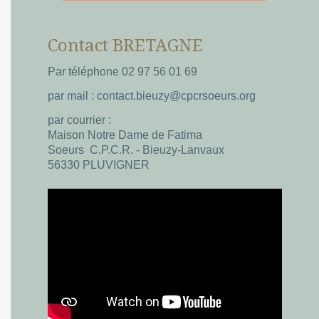
Contact BRETAGNE
Par téléphone 02 97 56 01 69
par mail : contact.bieuzy@cpcrsoeurs.org
par courrier :
Maison Notre Dame de Fatima
Soeurs C.P.C.R. - Bieuzy-Lanvaux
56330 PLUVIGNER