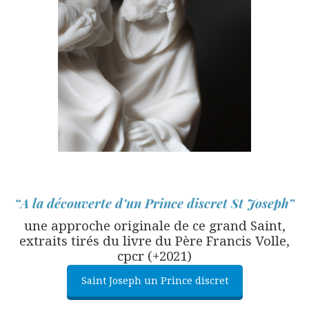
“A la découverte d’un
Prince discret
St Joseph”
une approche originale de ce grand Saint,
extraits t
irés du livre du Père Francis Volle,
cpcr (+2021)
Saint Joseph un Prince discret