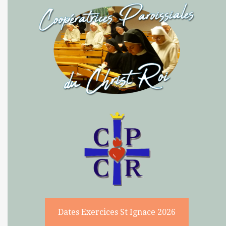
Soeurs CPCR
RETRAITE SPI. DE ST
IGNACE
SOEURS CPCR
SAINT JOSEPH
MESSES
NOUS SOUTENIR
NOS CONTACTS
FRATERNITÉS
Dates Exercices St Ignace 2026