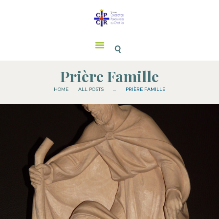
Soeurs CPCR
RETRAITE SPI. DE ST
IGNACE
Prière Famille
SOEURS CPCR
HOME
ALL POSTS
...
PRIÈRE FAMILLE
SAINT JOSEPH
MESSES
NOUS SOUTENIR
NOS CONTACTS
FRATERNITÉS