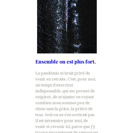
Ensemble on est plus fort.
La pandémie m’avait privé de
venir en retraite. C’est, pour moi,
un temps d’exercices
indispensable, qui me permet de
respirer, de m’ajuster en voyant
combien nous sommes peu de
chose sans la grâce, la prière de
tous. Seul on ne s’en sortirait pas.
Il est nécessaire pour moi, de
venir et revenir ici, parce que j’y
trouve énormément de ressources