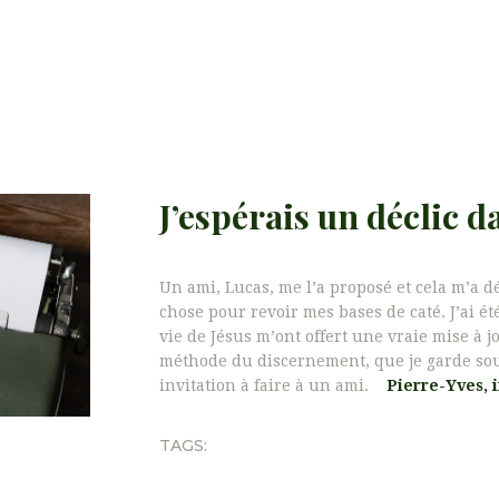
J’espérais un déclic d
Un ami, Lucas, me l’a proposé et cela m’a d
chose pour revoir mes bases de caté. J’ai ét
vie de Jésus m’ont offert une vraie mise à jo
méthode du discernement, que je garde sous
invitation à faire à un ami.
Pierre-Yves, 
TAGS: