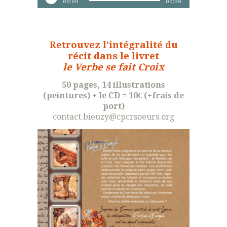
00:00
00:00
audio
Retrouvez l’intégralité du
récit dans le livret
le Verbe se fait Croix
50 pages, 14 illustrations
(peintures) + le CD = 10€ (+frais de
port)
contact.bieuzy@cpcrsoeurs.org