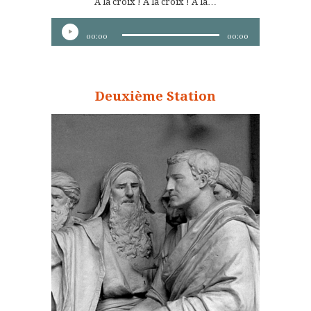
A la croix ! A la croix ! A la…
Lecteur
00:00
00:00
audio
Deuxième Station