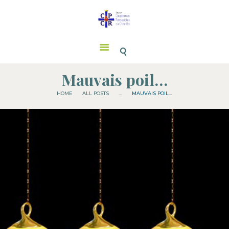
Soeurs CPCR
RETRAITE SPI. DE ST
IGNACE
Mauvais poil…
SOEURS CPCR
HOME
ALL POSTS
...
MAUVAIS POIL…
SAINT JOSEPH
MESSES
NOUS SOUTENIR
NOS CONTACTS
FRATERNITÉS